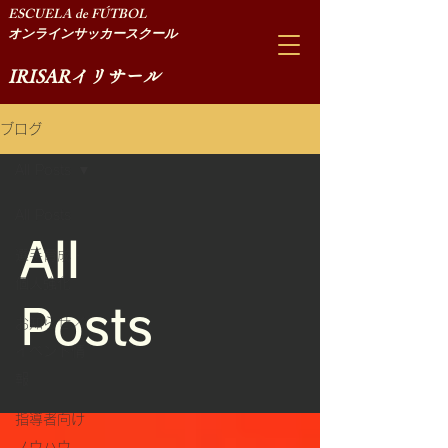
ESCUELA de FÚTBOL
オンラインサッカースクール
​IRISARイリサール
ブログ
All Posts
All Posts
All
選手育成・
個人強化
Posts
お知らせ／
イベント情
報
指導者向け
ノウハウ