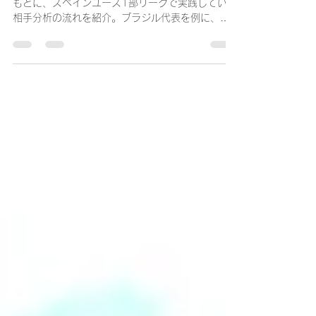
日本人コーチがブラジル代表を
分析
FCバルセロナやビジャレアルなどとの対戦経験を
もとに、スペインユース1部リーグで実践している
相手分析の流れを紹介。ブラジル代表を例に、戦
術分析からゲームプランの考え方まで詳しく解説
します。