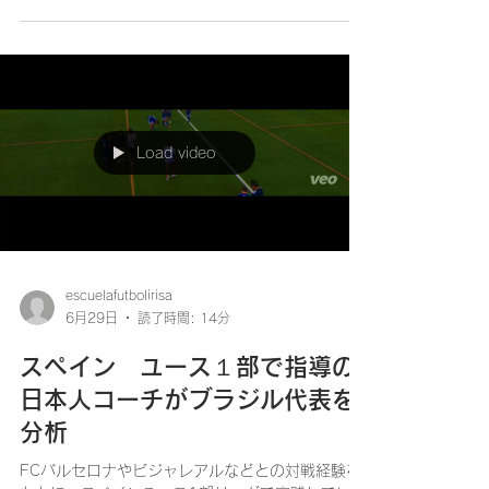
2026年W杯で優勝したスペイン。その強さは戦術
だけでなく、育成年代のサッカー環境にありま
す。スペインユース1部で指導する日本人コーチ
が、日本とスペインの育成システム、リーグ戦の
数、指導者の環境、選手育成の違いを現場目線で
解説。なぜスペインは才能が埋もれにくいのか、
日本サッカーが学ぶべき本当のポイントとは何か
を紹介します。
Load video
escuelafutbolirisa
6月29日
読了時間: 14分
スペイン ユース１部で指導の