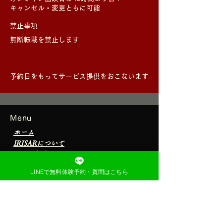
キャンセル・変更ともに可能
禁止事項
無断転載を禁止します
予約日をもってサービス提供をおこないます
Menu
ホーム
IRISARについて
​コーチ紹介
​チームサポート
LINEで無料体験予約・質問はこちら
​個人分析
​グループ分析レッスン
​Q＆A/お問い合わせ
特定商取引法に基づく表記​
​無料体験